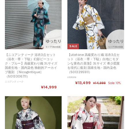
格
格
9
9
4
9
9
9
9
9
9
9
SALE
【ニコアンティーク 浴衣3点セット
【utatane 高級変わり織 浴衣3点セ
（浴衣・帯・下駄）幻影ピーコッ
ット（浴衣・帯・下駄）白地にモダ
ク・ブルー】高級変わり織 3Lサイズ
ンな黄色の菖蒲】3Lサイズ 希少図案
国産生地・国内染色 独創的アーカイ
を現代に復刻 国産生地・国内染色
ブ復刻 ［Nico@ntique］
（5013295911）
（5013306711）
utatane
ニコアンティーク
セ
¥13,499
¥
定
¥14,999
¥
Sale 10%
¥14,999
¥
ー
価
1
1
ル
4
1
3
,
価
4
,
9
格
,
9
4
9
9
9
9
9
9