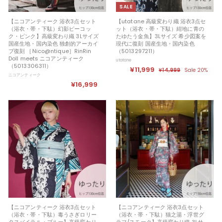
SALE
【ニコアンティーク 浴衣3点セット
【utatane 高級変わり織 浴衣3点セ
（浴衣・帯・下駄）幻影ピーコッ
ット（浴衣・帯・下駄）紺地に青の
ク・ピンク】高級変わり織 3Lサイズ
たゆたう金魚】3Lサイズ 希少図案を
国産生地・国内染色 独創的アーカイ
現代に復刻 国産生地・国内染色
ブ復刻 ［Nico@ntique］RinRin
（5013297211）
Doll meets ニコアンティーク
utatane
（5013306311）
セ
¥11,999
¥
定
¥14,999
¥
Sale 20%
ニコアンティーク
ー
価
1
1
¥16,999
¥
ル
4
1
,
価
1
,
9
格
6
9
9
9
,
9
9
9
9
9
【ニコアンティーク 浴衣3点セット
【ニコアンティーク 浴衣3点セット
（浴衣・帯・下駄）毒うさぎロリー
（浴衣・帯・下駄）猫之湯・浮世グ
タスパイラル・ブルー】高級変わり
ラフ/スモーク】高級変わり織 3Lサ