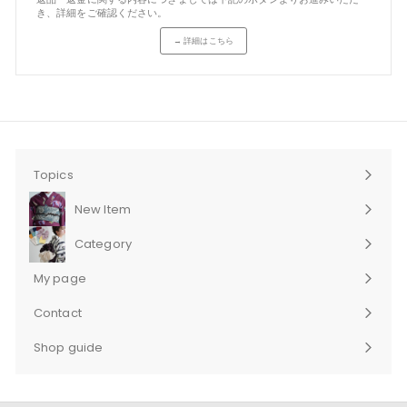
き、詳細をご確認ください。
→ 詳細はこちら
Topics
New Item
Category
サ
ブ
My page
メ
ニ
Contact
ュ
サ
ー
ブ
Shop guide
を
メ
サ
展
ニ
ブ
開
ュ
メ
ー
ニ