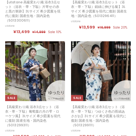
【utatane 高級変わり織 浴衣3点セ
【高級変わり織 浴衣3点セット（浴
ット（浴衣・帯・下駄）片寄せの赤
衣・帯・下駄）錆緑に伸びる菊】3L
と黒の筆跡】3Lサイズ 希少図案を現
サイズ 希少図案を現代に復刻 国産生
代に復刻 国産生地・国内染色
地・国内染色（5013296411）
（5013300611）
utatane
utatane
セ
¥13,599
¥
定
¥16,999
¥
Sale 20%
セ
¥13,499
¥
定
ー
価
1
1
¥14,999
¥
Sale 10%
ー
価
ル
6
1
1
3
,
ル
4
価
3
,
9
,
価
格
,
9
9
5
格
9
9
4
9
9
9
9
9
SALE
SALE
【高級変わり織 浴衣3点セット（浴
【高級変わり織 浴衣3点セット（浴
衣・帯・下駄）葡萄葉の月の雫・ロ
衣・帯・下駄）つゆくさ色の雨縞あ
ーケツ風】3Lサイズ 希少図案を現代
さがお】3Lサイズ 希少図案を現代に
に復刻 国産生地・国内染色
復刻 国産生地・国内染色
（5013299311）
（5013299111）
utatane
utatane
セ
定
セ
定