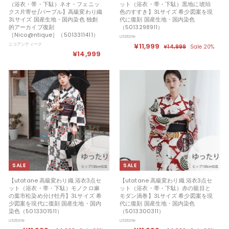
（浴衣・帯・下駄）ネオ・フェニッ
ット（浴衣・帯・下駄）黒地に琥珀
クス片寄せ/パープル】高級変わり織
色のすすき】3Lサイズ 希少図案を現
3Lサイズ 国産生地・国内染色 独創
代に復刻 国産生地・国内染色
的アーカイブ復刻
（5013298911）
［Nico@ntique］（5013311411）
utatane
ニコアンティーク
セ
¥11,999
¥
定
¥14,999
¥
Sale 20%
¥14,999
¥
ー
価
1
1
ル
4
1
1
,
価
4
,
9
格
,
9
9
9
9
9
9
9
9
SALE
SALE
【utatane 高級変わり織 浴衣3点セ
【utatane 高級変わり織 浴衣3点セ
ット（浴衣・帯・下駄）モノクロ麻
ット（浴衣・帯・下駄）赤の籠目と
の葉市松染め分け牡丹】3Lサイズ 希
モダン渦巻】3Lサイズ 希少図案を現
少図案を現代に復刻 国産生地・国内
代に復刻 国産生地・国内染色
染色（5013301511）
（5013300311）
utatane
utatane