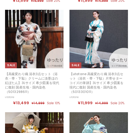
¥13,599
¥
¥11,999
¥
¥16,999
¥
Sale 20%
¥14,999
¥
Sale 20%
ー
価
ー
価
1
1
1
1
ル
6
ル
4
3
1
,
,
価
価
,
,
9
9
格
格
9
9
5
9
9
9
9
9
9
9
SALE
SALE
【高級変わり織 浴衣3点セット（浴
【utatane 高級変わり織 浴衣3点セ
衣・帯・下駄）クリームに淡墨ほの
ット（浴衣・帯・下駄）片寄せター
紅ぼたん】3Lサイズ 希少図案を現代
コイズの筆跡】3Lサイズ 希少図案を
に復刻 国産生地・国内染色
現代に復刻 国産生地・国内染色
（5013298611）
（5013301011）
utatane
utatane
セ
¥13,499
¥
定
セ
¥11,999
¥
定
¥14,999
¥
Sale 10%
¥14,999
¥
Sale 20%
ー
価
ー
価
1
1
1
1
ル
4
ル
4
3
1
,
,
価
価
,
,
9
9
格
格
9
9
4
9
9
9
9
9