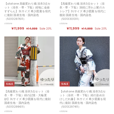
【utatane 高級変わり織 浴衣3点セ
【高級変わり織 浴衣3点セット（浴
ット（浴衣・帯・下駄）紺地に金線
衣・帯・下駄）深紺に浮かぶ紫のカ
すずらん】3Lサイズ 希少図案を現代
トレア】3Lサイズ 希少図案を現代に
に復刻 国産生地・国内染色
復刻 国産生地・国内染色
（5013297611）
（5013301311）
utatane
utatane
セ
¥11,999
¥
定
セ
¥11,999
¥
定
¥14,999
¥
Sale 20%
¥14,999
¥
Sale 20%
ー
価
ー
価
1
1
1
1
ル
4
ル
4
1
1
,
,
価
価
,
,
9
9
格
格
9
9
9
9
9
9
9
9
9
9
SALE
SALE
【高級変わり織 浴衣3点セット（浴
【utatane 高級変わり織 浴衣3点セ
衣・帯・下駄）緋の記憶・大輪更
ット（浴衣・帯・下駄）紺の染め分
紗】3Lサイズ 希少図案を現代に復刻
けしだれ藤】3Lサイズ 希少図案を現
国産生地・国内染色
代に復刻 国産生地・国内染色
（5013299611）
（5013297411）
utatane
utatane