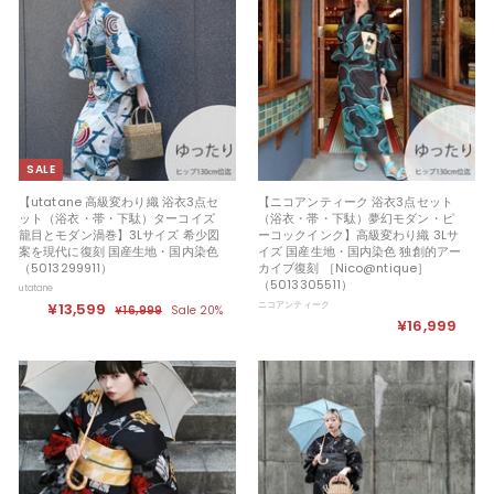
9
9
9
9
SALE
【utatane 高級変わり織 浴衣3点セ
【ニコアンティーク 浴衣3点セット
ット（浴衣・帯・下駄）ターコイズ
（浴衣・帯・下駄）夢幻モダン・ピ
籠目とモダン渦巻】3Lサイズ 希少図
ーコックインク】高級変わり織 3Lサ
案を現代に復刻 国産生地・国内染色
イズ 国産生地・国内染色 独創的アー
（5013299911）
カイブ復刻 ［Nico@ntique］
（5013305511）
utatane
セ
¥13,599
¥
定
ニコアンティーク
¥16,999
¥
Sale 20%
ー
価
¥16,999
¥
1
1
ル
6
1
3
,
価
6
,
9
格
9
,
5
9
9
9
9
9
9