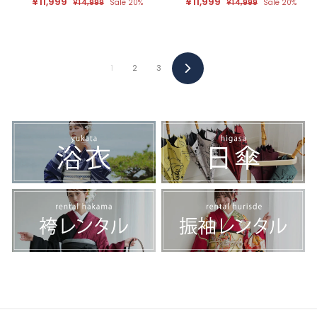
セ
¥11,999
¥
定
セ
¥11,999
¥
定
¥14,999
¥
Sale 20%
¥14,999
¥
Sale 20%
ー
価
ー
価
1
1
1
1
ル
4
ル
4
1
1
,
,
価
価
,
,
9
9
格
格
9
9
9
9
9
9
9
9
1
2
3
Next
9
9