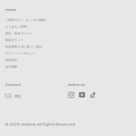
を
ュ
展
ー
menu
開
を
ご利用ガイド（レンタル着物）
展
開
よくあるご質問
返品・返金ポリシー
配送ポリシー
特定商取引法に基づく表記
プライバシーポリシー
利用規約
会社概要
Contact
Follow us
Instagram
YouTube
TikTok
Mail
© 2026 utatane All Rights Reserved.