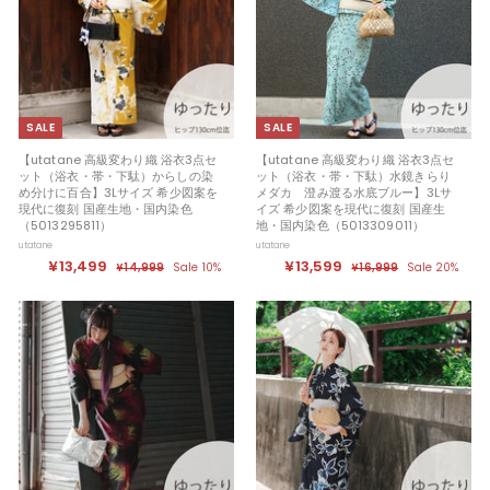
9
9
SALE
SALE
【utatane 高級変わり織 浴衣3点セ
【utatane 高級変わり織 浴衣3点セ
ット（浴衣・帯・下駄）からしの染
ット（浴衣・帯・下駄）水鏡きらり
め分けに百合】3Lサイズ 希少図案を
メダカ 澄み渡る水底ブルー】3Lサ
現代に復刻 国産生地・国内染色
イズ 希少図案を現代に復刻 国産生
（5013295811）
地・国内染色（5013309011）
utatane
utatane
セ
¥13,499
¥
定
セ
¥13,599
¥
定
¥14,999
¥
Sale 10%
¥16,999
¥
Sale 20%
ー
価
ー
価
1
1
1
1
ル
4
ル
6
3
3
,
,
価
価
,
,
9
9
格
格
9
9
4
5
9
9
9
9
9
9