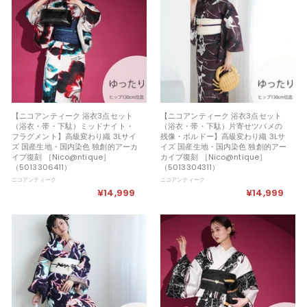
9
9
9
9
【ニコアンティーク 浴衣3点セット
【ニコアンティーク 浴衣3点セット
（浴衣・帯・下駄）ミッドナイト・
（浴衣・帯・下駄）片寄せツバメの
フラグメント】高級変わり織 3Lサイ
残像・ボルドー】高級変わり織 3Lサ
ズ 国産生地・国内染色 独創的アーカ
イズ 国産生地・国内染色 独創的アー
イブ復刻 ［Nico@ntique］
カイブ復刻 ［Nico@ntique］
（5013306411）
（5013304311）
ニコアンティーク
ニコアンティーク
¥14,999
¥
¥14,999
¥
1
1
4
4
,
,
9
9
9
9
9
9