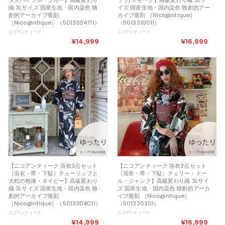
織 3Lサイズ 国産生地・国内染色 独
イズ 国産生地・国内染色 独創的アー
創的アーカイブ復刻
カイブ復刻 ［Nico@ntique］
［Nico@ntique］（5013304711）
（5013310011）
ニコアンティーク
ニコアンティーク
¥14,999
¥
¥16,999
¥
1
1
4
6
,
,
9
9
9
9
9
9
【ニコアンティーク 浴衣3点セット
【ニコアンティーク 浴衣3点セット
（浴衣・帯・下駄）チューリップと
（浴衣・帯・下駄）チェリー・ドー
大蛇の抱擁・ネイビー】高級変わり
ル・ジャンク】高級変わり織 3Lサイ
織 3Lサイズ 国産生地・国内染色 独
ズ 国産生地・国内染色 独創的アーカ
創的アーカイブ復刻
イブ復刻 ［Nico@ntique］
［Nico@ntique］（5013304011）
（5013303111）
ニコアンティーク
ニコアンティーク
¥14,999
¥
¥16,999
¥