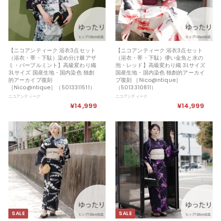
【ニコアンティーク 浴衣3点セット
【ニコアンティーク 浴衣3点セット
（浴衣・帯・下駄）染め分け棘アザ
（浴衣・帯・下駄）儚い金魚と水の
ミ・パープルミント】高級変わり織
泡・レッド】高級変わり織 3Lサイズ
3Lサイズ 国産生地・国内染色 独創
国産生地・国内染色 独創的アーカイ
的アーカイブ復刻
ブ復刻 ［Nico@ntique］
［Nico@ntique］（5013311511）
（5013310811）
ニコアンティーク
ニコアンティーク
¥14,999
¥
¥14,999
¥
1
1
4
4
,
,
9
9
9
9
9
9
SALE
SALE