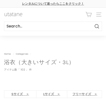
本
レンタルについて迷ったらここをクリック！
文
ス
へ
ラ
ス
u
イ
キ
ナビ
ド
ッ
t
シ
プ
ョ
a
ー
Searc
の
t
一
時
a
停
n
止
e
Home
/
Categories
/
浴衣（大きいサイズ・3L）
アイテム数「 102 」 件
Sサイズ ＞
Lサイズ ＞
フリーサイズ ＞