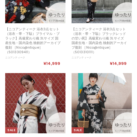
【ニコアンティーク 浴衣3点セット
【ニコアンティーク 浴衣3点セット
（浴衣・帯・下駄）プライマル・ブ
（浴衣・帯・下駄）ブラックレッド
ラック】高級変わり織 3Lサイズ 国
の甘い罠】高級変わり織 3Lサイズ
産生地・国内染色 独創的アーカイブ
国産生地・国内染色 独創的アーカイ
復刻 ［Nico@ntique］
ブ復刻 ［Nico@ntique］
（5013309411）
（5013310111）
ニコアンティーク
ニコアンティーク
¥14,999
¥
¥14,999
¥
1
1
4
4
,
,
9
9
9
9
9
9
SALE
SALE