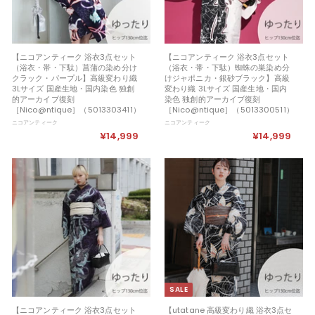
【ニコアンティーク 浴衣3点セット
【ニコアンティーク 浴衣3点セット
（浴衣・帯・下駄）菖蒲の染め分け
（浴衣・帯・下駄）蜘蛛の巣染め分
クラック・パープル】高級変わり織
けジャポニカ・銀砂ブラック】高級
3Lサイズ 国産生地・国内染色 独創
変わり織 3Lサイズ 国産生地・国内
的アーカイブ復刻
染色 独創的アーカイブ復刻
［Nico@ntique］（5013303411）
［Nico@ntique］（5013300511）
ニコアンティーク
ニコアンティーク
¥14,999
¥
¥14,999
¥
1
1
4
4
,
,
9
9
9
9
9
9
SALE
【ニコアンティーク 浴衣3点セット
【utatane 高級変わり織 浴衣3点セ