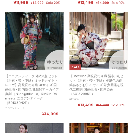
セ
¥11,999
¥
定
セ
¥13,499
¥
定
¥14,999
¥
Sale 20%
¥14,999
¥
Sale 10%
ー
価
ー
価
1
1
1
1
ル
4
ル
4
1
3
,
,
価
価
,
,
9
9
格
格
9
9
9
4
9
9
9
9
9
9
SALE
【ニコアンティーク 浴衣3点セット
【utatane 高級変わり織 浴衣3点セ
（浴衣・帯・下駄）ミッドナイト・
ット（浴衣・帯・下駄）夕凪色の雨
レイヴ】高級変わり織 3Lサイズ 国
縞あさがお】3Lサイズ 希少図案を現
産生地・国内染色 独創的アーカイブ
代に復刻 国産生地・国内染色
復刻 ［Nico@ntique］RinRin Doll
（5013299511）
meets ニコアンティーク
utatane
（5013304211）
セ
¥13,499
¥
定
¥14,999
¥
Sale 10%
ニコアンティーク
ー
価
1
1
¥14,999
¥
ル
4
3
,
価
1
,
9
格
4
9
4
9
,
9