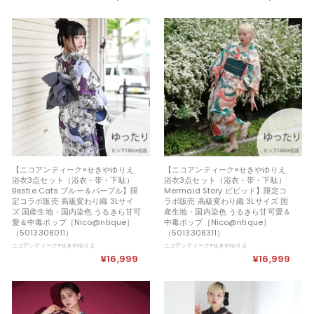
1
1
4
6
,
,
9
9
9
9
9
9
【ニコアンティーク×せきやゆりえ
【ニコアンティーク×せきやゆりえ
浴衣3点セット（浴衣・帯・下駄）
浴衣3点セット（浴衣・帯・下駄）
Bestie Cats ブルー＆パープル】限
Mermaid Story ビビッド】限定コ
定コラボ販売 高級変わり織 3Lサイ
ラボ販売 高級変わり織 3Lサイズ 国
ズ 国産生地・国内染色 うるきら甘可
産生地・国内染色 うるきら甘可愛＆
愛＆中毒ポップ［Nico@ntique］
中毒ポップ［Nico@ntique］
（5013308011）
（5013308311）
ニコアンティーク×せきやゆりえ
ニコアンティーク×せきやゆりえ
¥16,999
¥
¥16,999
¥
1
1
6
6
,
,
9
9