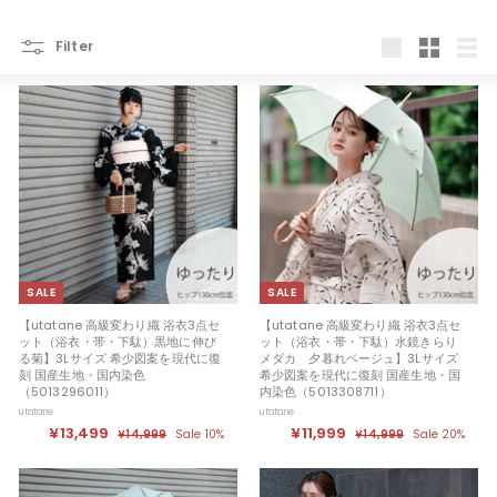
Filter
大
小
リ
き
さ
ス
い
い
ト
表
表
表
示
示
示
SALE
SALE
【utatane 高級変わり織 浴衣3点セ
【utatane 高級変わり織 浴衣3点セ
ット（浴衣・帯・下駄）黒地に伸び
ット（浴衣・帯・下駄）水鏡きらり
る菊】3Lサイズ 希少図案を現代に復
メダカ 夕暮れベージュ】3Lサイズ
刻 国産生地・国内染色
希少図案を現代に復刻 国産生地・国
（5013296011）
内染色（5013308711）
utatane
utatane
セ
¥13,499
¥
定
セ
¥11,999
¥
定
¥14,999
¥
Sale 10%
¥14,999
¥
Sale 20%
ー
価
ー
価
1
1
1
1
ル
4
ル
4
3
1
,
,
価
価
,
,
9
9