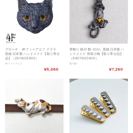
9
ブローチ 4Fフィーアエフ クララ
帯飾り 根付 数-SUU- 黒猫 日本製 ハ
黒猫 日本製 ハンドメイド【取り寄せ
ンドメイド 和装小物【取り寄せ品】
品】（2511605400）
（5407600400）
4Fフィーアエフ
数-SUU-
¥5,060
¥
¥7,260
¥
5
7
,
,
0
2
6
6
0
0