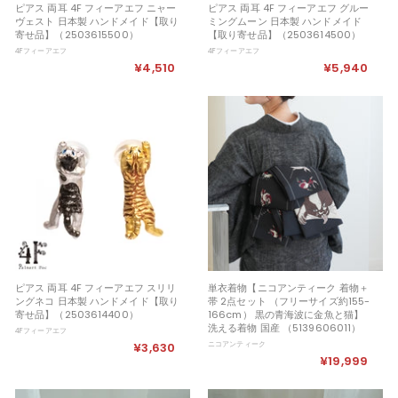
ピアス 両耳 4F フィーアエフ ニャー
ピアス 両耳 4F フィーアエフ グルー
ヴェスト 日本製 ハンドメイド【取り
ミングムーン 日本製 ハンドメイド
寄せ品】（2503615500）
【取り寄せ品】（2503614500）
4Fフィーアエフ
4Fフィーアエフ
¥4,510
¥
¥5,940
¥
4
5
,
,
5
9
1
4
0
0
ピアス 両耳 4F フィーアエフ スリリ
単衣着物【ニコアンティーク 着物＋
ングネコ 日本製 ハンドメイド【取り
帯 2点セット （フリーサイズ約155-
寄せ品】（2503614400）
166cm） 黒の青海波に金魚と猫】
洗える着物 国産 （5139606011）
4Fフィーアエフ
¥3,630
¥
ニコアンティーク
¥19,999
¥
3
1
,
9
6