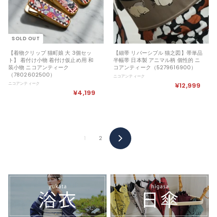
SOLD OUT
【着物クリップ 猫町娘 大 3個セッ
【細帯 リバーシブル 猫之図】帯単品
ト】 着付け小物 着付け仮止め用 和
半幅帯 日本製 アニマル柄 個性的 ニ
装小物 ニコアンティーク
コアンティーク（5279616900）
（7802602500）
ニコアンティーク
ニコアンティーク
¥12,999
¥
¥4,199
¥
1
4
2
,
,
1
9
9
9
9
9
1
2
Next