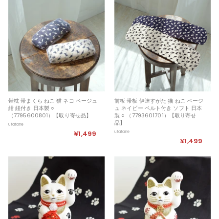
,
3
9
0
9
9
帯枕 帯まくら ねこ 猫 ネコ ベージュ
前板 帯板 伊達すがた 猫 ねこ ベージ
紺 紐付き 日本製 ○
ュ ネイビー ベルト付き ソフト 日本
（7795600801）【取り寄せ品】
製 ○ （7793601701）【取り寄せ
品】
utatane
¥1,499
¥
utatane
¥1,499
¥
1
1
,
,
4
4
9
9
9
9