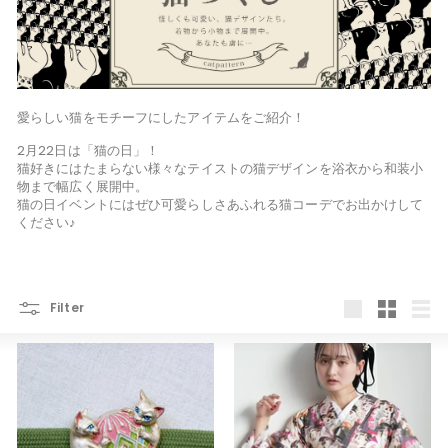
愛らしい猫をモチーフにしたアイテムをご紹介！
2月22日は「猫の日」！
猫好きにはたまらない様々なテイストの猫デザインを浴衣から和装小
物まで幅広く展開中。
猫の日イベントにはぜひ可愛らしさあふれる猫コーデでお出かけして
ください♪
Filter
大
小
リ
き
さ
ス
い
い
ト
表
表
表
示
示
示