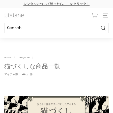
本
レンタルについて迷ったらここをクリック！
文
ス
へ
ラ
ス
u
イ
キ
ナビ
ド
ッ
t
シ
プ
ョ
a
ー
Searc
の
t
一
時
a
停
n
止
e
Home
/
Categories
/
猫づくしな商品一覧
アイテム数「 44 」 件