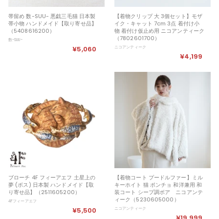
帯留め 数-SUU- 悪戯三毛猫 日本製
【着物クリップ 大 3個セット】モザ
帯小物 ハンドメイド【取り寄せ品】
イク・キャット 7cm 3点 着付け小
（5408616200）
物 着付け仮止め用 ニコアンティーク
（7802601700）
数-SUU-
¥5,060
¥
ニコアンティーク
¥4,199
¥
5
4
,
,
0
1
6
9
0
9
ブローチ 4F フィーアエフ 土星上の
【着物コート プードルファー】ミル
夢 (ボス) 日本製 ハンドメイド【取
キーホイト 猫 ポンチョ 和洋兼用 和
り寄せ品】（2511605200）
装コート シープ調ボア ニコアンテ
ィーク（5230605000）
4Fフィーアエフ
¥5,500
¥
ニコアンティーク
¥19,999
¥