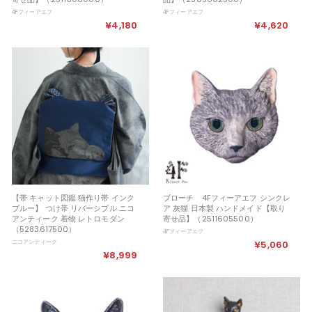
4Fフィーアエフ
4Fフィーアエフ
¥4,180
¥
¥4,620
¥
4
4
,
,
1
6
8
2
0
0
【帯 キャット図鑑 猫作り帯 インク
ブローチ 4Fフィーアエフ シンクレ
ブルー】 つけ帯 リバーシブル ニコ
ア 灰猫 日本製 ハンドメイド【取り
アンティーク 着物 レトロモダン
寄せ品】（2511605500）
（5283617500）
4Fフィーアエフ
ニコアンティーク
¥5,060
¥
¥8,999
¥
5
8
,
,
0
9
6
9
0