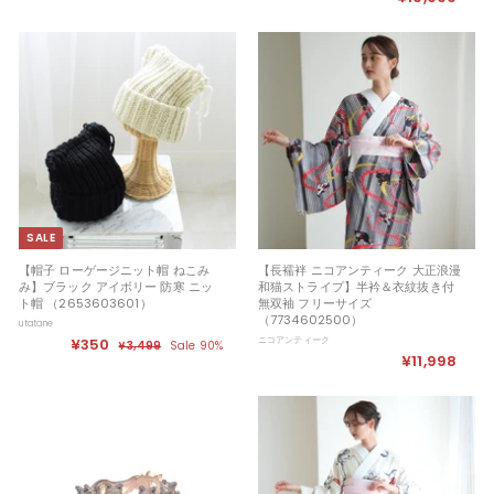
5
1
,
9
5
,
0
9
0
9
9
SALE
【帽子 ローゲージニット帽 ねこみ
【長襦袢 ニコアンティーク 大正浪漫
み】ブラック アイボリー 防寒 ニッ
和猫ストライプ】半衿＆衣紋抜き付
ト帽 （2653603601）
無双袖 フリーサイズ
（7734602500）
utatane
セ
¥350
¥
定
ニコアンティーク
¥3,499
¥
Sale 90%
ー
価
¥11,998
¥
3
3
ル
,
1
5
4
価
1
0
9
格
9
,
9
9
8