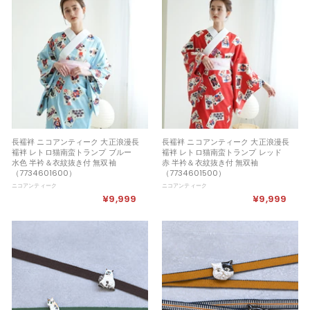
,
,
9
9
9
9
9
9
長襦袢 ニコアンティーク 大正浪漫長
長襦袢 ニコアンティーク 大正浪漫長
襦袢 レトロ猫南蛮トランプ ブルー
襦袢 レトロ猫南蛮トランプ レッド
水色 半衿＆衣紋抜き付 無双袖
赤 半衿＆衣紋抜き付 無双袖
（7734601600）
（7734601500）
ニコアンティーク
ニコアンティーク
¥9,999
¥
¥9,999
¥
9
9
,
,
9
9
9
9
9
9