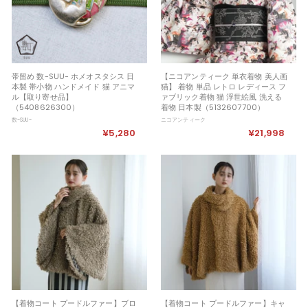
帯留め 数-SUU- ホメオスタシス 日
【ニコアンティーク 単衣着物 美人画
本製 帯小物 ハンドメイド 猫 アニマ
猫】 着物 単品 レトロ レディース フ
ル【取り寄せ品】
ァブリック着物 猫 浮世絵風 洗える
（5408626300）
着物 日本製（5132607700）
数-SUU-
ニコアンティーク
¥5,280
¥
¥21,998
¥
5
2
,
1
2
,
8
9
0
9
8
【着物コート プードルファー】ブロ
【着物コート プードルファー】キャ