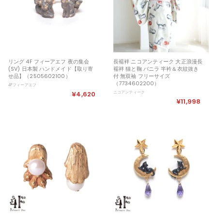
リング 4F フィーアエフ 夜の集会
長襦袢 ニコアンティーク 大正浪漫長
(SV) 日本製 ハンドメイド【取り寄
襦袢 猫と鞠 バニラ 半衿＆衣紋抜き
せ品】（2505602100）
付 無双袖 フリーサイズ
（7734602200）
4Fフィーアエフ
¥4,620
¥
ニコアンティーク
¥11,998
¥
4
1
,
1
6
,
2
9
0
9
8