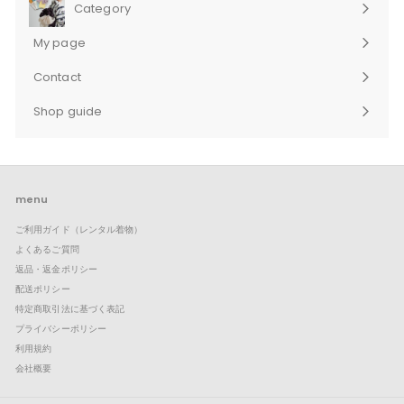
Category
サ
ブ
My page
メ
ニ
Contact
ュ
サ
ー
ブ
Shop guide
を
メ
サ
展
ニ
ブ
開
ュ
メ
ー
ニ
を
ュ
展
ー
menu
開
を
ご利用ガイド（レンタル着物）
展
開
よくあるご質問
返品・返金ポリシー
配送ポリシー
特定商取引法に基づく表記
プライバシーポリシー
利用規約
会社概要