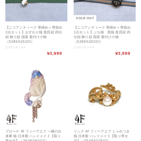
SOLD OUT
【ニコアンティーク 帯締め＋帯留め
【ニコアンティーク 帯締め＋帯留め
2点セット】おすわり猫 真田紐 四分
2点セット】ぶち猫 黒猫 真田紐 四
紐 飾り紐 国産 着付け小物
分紐 飾り紐 国産 着付け小物
（5389625201）
（5389625001）
ニコアンティーク
ニコアンティーク
¥3,999
¥
¥3,999
¥
3
3
,
,
9
9
9
9
9
9
ブローチ 4F フィーアエフ 一瞬の出
リング 4F フィーアエフ じゃれつき
来事 猫 日本製 ハンドメイド【取り
猫 日本製 ハンドメイド【取り寄せ
寄せ品】（2511606000）
品】（2505602500）