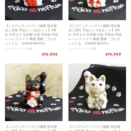
【ニコアンティーク×ご縁猫 招き猫
【ニコアンティーク×ご縁猫 招き猫
ねこ球美 手ぬぐい 2点セット】4号
ねこ球代 手ぬぐい 2点セット】4号
白 左手上げ 日本製 注染 手染め 手拭
白 左手上げ 日本製 注染 手染め 手拭
い ハンドメイド 陶器 置物 プレゼ
い ハンドメイド 陶器 置物 プレゼ
ントにも （2499648400）
ントにも （2499648300）
ニコアンティーク×ご縁猫
ニコアンティーク×ご縁猫
¥19,999
¥
¥19,999
¥
1
1
9
9
,
,
9
9
9
9
9
9
【ニコアンティーク×ご縁猫 招き猫
【ニコアンティーク×ご縁猫 招き猫
ねこ球子 手ぬぐい 2点セット】4号
ねこ球太郎 手ぬぐい 2点セット】4