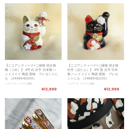
9
9
,
,
9
9
9
9
9
9
【ニコアンティーク×ご縁猫 招き猫
【ニコアンティーク×ご縁猫 招き猫
梅（うめ）】 4号 白 左手 日本製 ハ
牡丹（ぼたん）】 4号 黒 左手 日本
ンドメイド 陶器 置物 プレゼントに
製 ハンドメイド 陶器 置物 プレゼ
も （2499642300）
ントにも （2499642200）
ニコアンティーク×ご縁猫
ニコアンティーク×ご縁猫
¥12,999
¥
¥12,999
¥
1
1
2
2
,
,
9
9
9
9
9
9