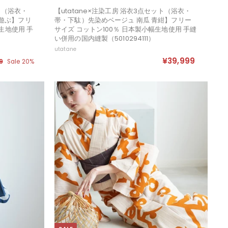
ット（浴衣・
【utatane×注染工房 浴衣3点セット（浴衣・
遊ぶ】フリ
帯・下駄）先染めベージュ 南瓜 青紺】フリー
生地使用 手
サイズ コットン100％ 日本製小幅生地使用 手縫
い併用の国内縫製（5010294111）
utatane
¥39,999
¥
9
¥
Sale 20%
3
3
9
9
,
,
9
9
9
9
9
9