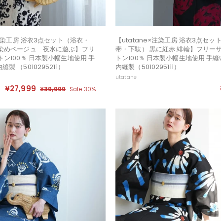
×注染工房 浴衣3点セット（浴衣・
【utatane×注染工房 浴衣3点セ
先染めベージュ 夜水に遊ぶ】フリ
帯・下駄） 黒に紅赤 緋輪】フリーサ
トン100％ 日本製小幅生地使用 手
トン100％ 日本製小幅生地使用 手
製 （5010295211）
内縫製（5010295111）
utatane
セ
定
¥27,999
¥
¥39,999
¥
Sale 30%
ー
価
3
2
ル
9
7
,
価
,
9
格
9
9
9
9
9