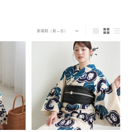
並
び
大
小
リ
替
き
さ
ス
え
い
い
ト
表
表
表
示
示
示