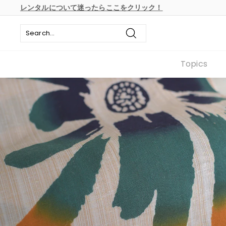
本
レンタルについて迷ったらここをクリック！
文
ス
へ
ラ
ス
イ
キ
Search
ド
ッ
シ
プ
Topics
ョ
ー
の
一
時
停
止