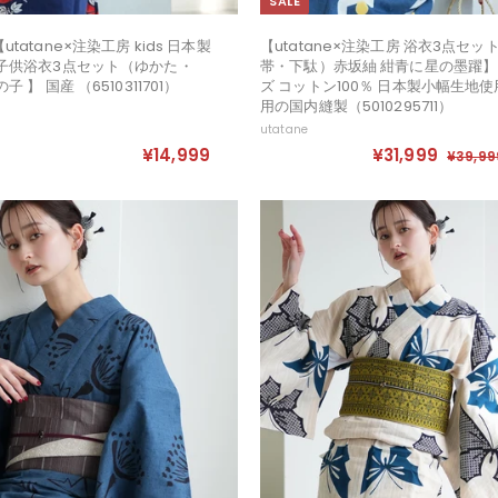
SALE
tatane×注染工房 kids 日本製
【utatane×注染工房 浴衣3点セ
子供浴衣3点セット（ゆかた・
帯・下駄）赤坂紬 紺青に星の墨躍
 】 国産 （6510311701）
ズ コットン100％ 日本製小幅生地使
）
用の国内縫製（5010295711）
utatane
セ
定
¥14,999
¥
¥31,999
¥
¥39,99
ー
価
1
3
ル
4
1
価
,
,
格
9
9
9
9
9
9