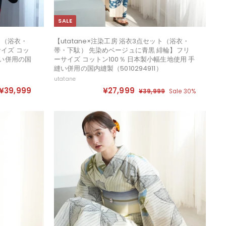
SALE
ット（浴衣・
【utatane×注染工房 浴衣3点セット（浴衣・
イズ コッ
帯・下駄） 先染めベージュに青黒 緋輪】フリ
縫い併用の国
ーサイズ コットン100％ 日本製小幅生地使用 手
縫い併用の国内縫製（5010294911）
utatane
セ
定
¥39,999
¥
¥27,999
¥
¥39,999
¥
Sale 30%
ー
価
3
3
2
ル
9
9
7
,
価
,
,
9
格
9
9
9
9
9
9
9
9