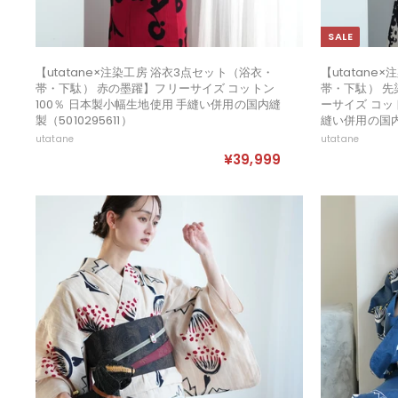
SALE
【utatane×注染工房 浴衣3点セット（浴衣・
【utatane
帯・下駄） 赤の墨躍】フリーサイズ コットン
帯・下駄） 
100％ 日本製小幅生地使用 手縫い併用の国内縫
ーサイズ コッ
製（5010295611）
縫い併用の国内縫
utatane
utatane
¥39,999
¥
3
9
,
9
9
9