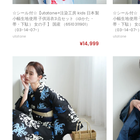
☆シール付☆【utatane×注染工房 kids 日本製
☆シール付☆【u
小幅生地使用 子供浴衣3点セット（ゆかた・
小幅生地使用 
帯・下駄） 女の子 】 国産 （6510311901）
帯・下駄） 女の子
（03-14-07-）
（03-14-07-
utatane
utatane
¥14,999
¥
1
4
,
9
9
9