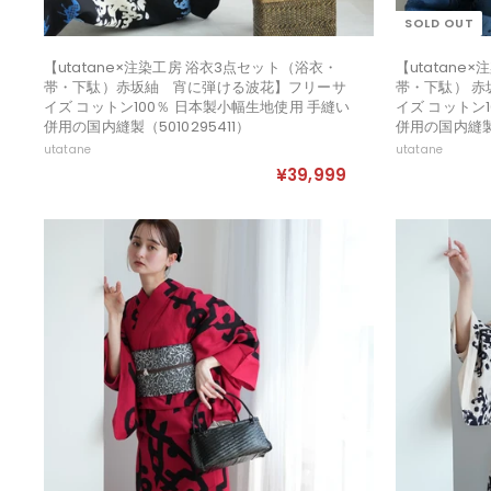
SOLD OUT
【utatane×注染工房 浴衣3点セット（浴衣・
【utatane
帯・下駄）赤坂紬 宵に弾ける波花】フリーサ
帯・下駄） 
イズ コットン100％ 日本製小幅生地使用 手縫い
イズ コットン
併用の国内縫製（5010295411）
併用の国内縫製（
utatane
utatane
¥39,999
¥
3
9
,
9
9
9