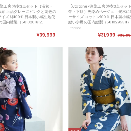
×注染工房 浴衣3点セット（浴衣・
【utatane×注染工房 浴衣3点セ
坂紬 上品グレーにピンクと黄色の
帯・下駄）先染めベージュ 光水に
イズ 綿100％ 日本製小幅生地使
ーサイズ コットン100％ 日本製小幅
国内縫製（5010261812）
縫い併用の国内縫製（5010295311）
utatane
セ
定
¥39,999
¥
¥31,999
¥
¥39,99
ー
価
3
3
ル
9
1
価
,
,
格
9
9
9
9
9
9