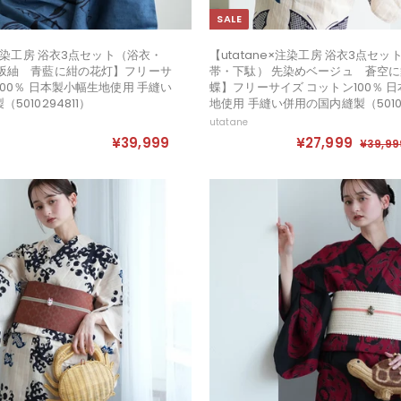
SALE
×注染工房 浴衣3点セット（浴衣・
【utatane×注染工房 浴衣3点セ
赤坂紬 青藍に紺の花灯】フリーサ
帯・下駄） 先染めベージュ 蒼空
100％ 日本製小幅生地使用 手縫い
蝶】フリーサイズ コットン100％ 
5010294811）
地使用 手縫い併用の国内縫製（50102
utatane
セ
定
¥39,999
¥
¥27,999
¥
¥39,99
ー
価
3
2
ル
9
7
価
,
,
格
9
9
9
9
9
9