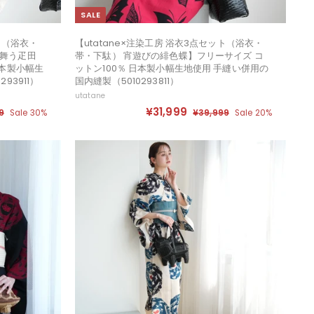
SALE
ット（浴衣・
【utatane×注染工房 浴衣3点セット（浴衣・
に舞う疋田
帯・下駄） 宵遊びの緋色蝶】フリーサイズ コ
日本製小幅生
ットン100％ 日本製小幅生地使用 手縫い併用の
93911）
国内縫製（5010293811）
utatane
セ
定
¥31,999
¥
9
¥
Sale 30%
¥39,999
¥
Sale 20%
ー
価
3
3
3
ル
9
9
1
,
,
価
,
9
9
格
9
9
9
9
9
9
9