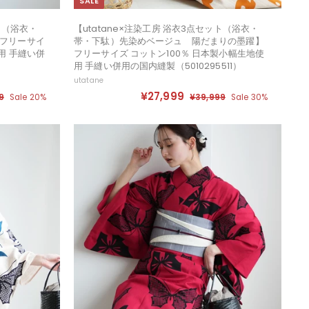
SALE
ット（浴衣・
【utatane×注染工房 浴衣3点セット（浴衣・
】フリーサイ
帯・下駄）先染めベージュ 陽だまりの墨躍】
用 手縫い併
フリーサイズ コットン100％ 日本製小幅生地使
用 手縫い併用の国内縫製（5010295511）
utatane
セ
定
¥27,999
¥
9
¥
Sale 20%
¥39,999
¥
Sale 30%
ー
価
3
3
2
ル
9
9
7
,
,
価
,
9
9
格
9
9
9
9
9
9
9