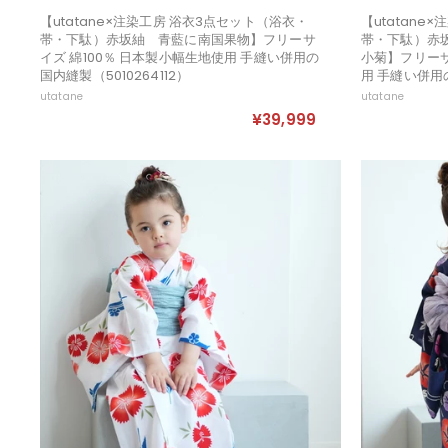
【utatane×注染工房 浴衣3点セット（浴衣・
【utatane
帯・下駄）赤坂紬 青藍に南国果物】フリーサ
帯・下駄）赤
イズ 綿100％ 日本製小幅生地使用 手縫い併用の
小菊】フリーサ
国内縫製（5010264112）
用 手縫い併用の
utatane
utatane
¥39,999
¥
3
9
,
9
9
9