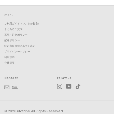
開
ュ
メ
ー
ニ
を
ュ
展
ー
menu
開
を
ご利用ガイド（レンタル着物）
展
開
よくあるご質問
返品・返金ポリシー
配送ポリシー
特定商取引法に基づく表記
プライバシーポリシー
利用規約
会社概要
Contact
Follow us
Instagram
YouTube
TikTok
Mail
© 2026 utatane All Rights Reserved.