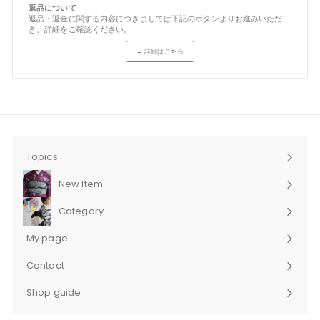
返品について
返品・返金に関する内容につきましては下記のボタンよりお進みいただ
き、詳細をご確認ください。
→ 詳細はこちら
Topics
New Item
Category
サ
ブ
My page
メ
ニ
Contact
ュ
サ
ー
ブ
Shop guide
を
メ
サ
展
ニ
ブ