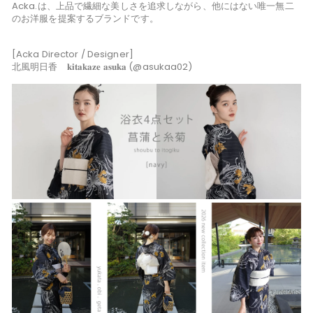
Acka.は、上品で繊細な美しさを追求しながら、他にはない唯一無二
のお洋服を提案するブランドです。
[Acka Director / Designer]
北風明日香 𝐤𝐢𝐭𝐚𝐤𝐚𝐳𝐞 𝐚𝐬𝐮𝐤𝐚 (@asukaa02)