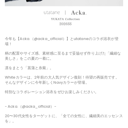
今年も【Acka.（@acka_official）】とutataneのコラボ浴衣が登
場！
柄の配置やサイズ感、素材感に至るまで妥協せず作り上げた「繊細な
美しさ」をこの夏の一着に。
凛をまとう「菖蒲と糸菊」。
Whiteカラーは、2年前の大人気デザイン復刻！待望の再販売です。
そんなデザインに今年新しくNavyカラーが登場。
特別なコラボレーション浴衣をぜひお楽しみください。
- Acka.（@acka_official）-
20〜30代女性をターゲットに、「全ての女性に、繊細美のエッセンス
を」。