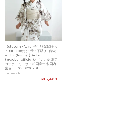
0
0
0
0
【utatane×Acka. 子供浴衣3点セッ
ト (kidsゆかた・帯・下駄 ) 山茶花
white（lame）】Acka.
(@acka_official)オリジナル 限定
コラボ フリーサイズ 国産生地 国内
染色 （6510266201）
utatane×Acka.
¥15,400
¥
1
5
,
4
0
0