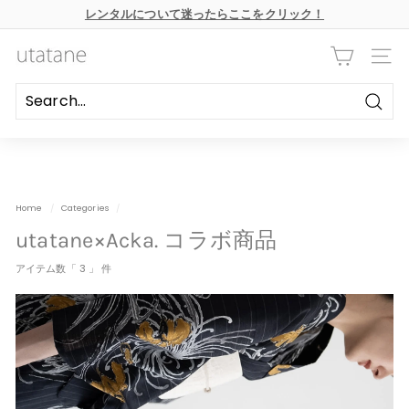
本
レンタルについて迷ったらここをクリック！
文
ス
へ
ラ
ス
u
イ
キ
ナビ
ド
ッ
t
シ
プ
ョ
a
ー
Searc
の
t
一
時
a
停
n
止
e
Home
/
Categories
/
utatane×Acka. コラボ商品
アイテム数「 3 」 件