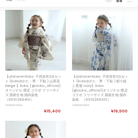
大
小
リ
き
さ
ス
い
い
ト
表
表
表
示
示
示
【utatane×Acka. 子供浴衣3点セッ
【utatane×Acka. 子供浴衣3点セッ
ト (kidsゆかた・帯・下駄 ) 山茶花
ト (kidsゆかた・帯・下駄 ) 鮫小紋
beige 】Acka. (@acka_official)
と菖蒲 ivory】Acka.
オリジナル 限定 コラボ フリーサイ
(@acka_official)オリジナル 限定
ズ 国産生地 国内染色
コラボ フリーサイズ 国産生地 国内
（6510266401）
染色 （6510266301）
utatane×Acka.
utatane×Acka.
¥15,400
¥
¥16,500
¥
1
1
5
6
,
,
4
5