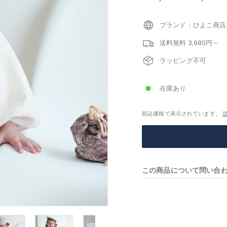
価
ー
ル
価
ブランド：ひよこ商店
格
送料無料 3,980円～
ラッピング不可
在庫あり
税込価格で表示されています。
この商品について問い合