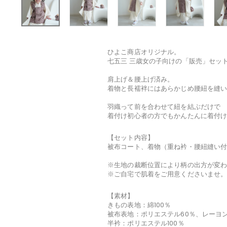
ひよこ商店オリジナル。
七五三 三歳女の子向けの「販売」セッ
肩上げ＆腰上げ済み。
着物と長襦袢にはあらかじめ腰紐を縫
羽織って前を合わせて紐を結ぶだけで
着付け初心者の方でもかんたんに着付
【セット内容】
被布コート、着物（重ね衿・腰紐縫い
※生地の裁断位置により柄の出方が変
※ご自宅で肌着をご用意くださいませ
【素材】
きもの表地：綿100％
被布表地：ポリエステル60％、レーヨン
半衿：ポリエステル100％