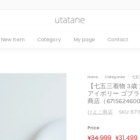
u
t
a
New Item
Category
My page
Contact
t
a
n
e
Home
/
Categories
/
七五
【七五三着物 3歳
アイボリー ゴブ
商店（671562460
ひよこ商店
SKU:
671
Price
定
¥34,999
¥34,999
セ
¥31,499