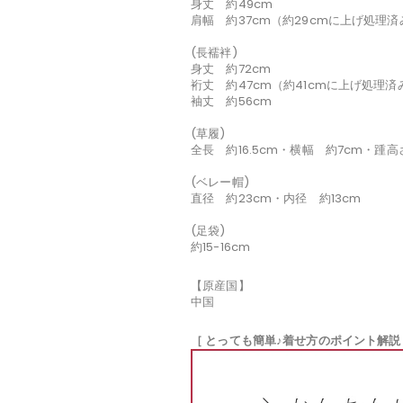
身丈 約49cm
肩幅 約37cm（約29cmに上げ処理
(長襦袢)
身丈 約72cm
裄丈 約47cm（約41cmに上げ処理済
袖丈 約56cm
(草履)
全長 約16.5cm・横幅 約7cm・踵高
(ベレー帽)
直径 約23cm・内径 約13cm
(足袋)
約15-16cm
【原産国】
中国
［ とっても簡単♪着せ方のポイント解説