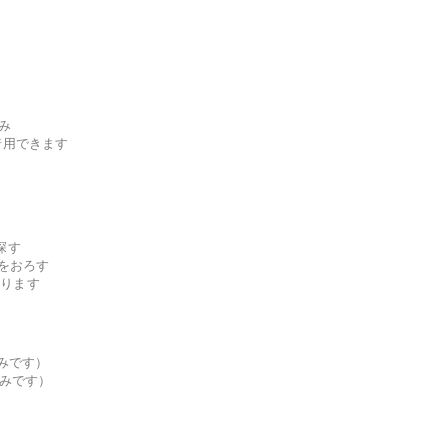
み
着用できます
探す
ーをおろす
なります
済みです）
済みです）