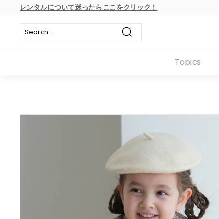
本
レンタルについて迷ったらここをクリック！
文
ス
へ
ラ
ス
イ
キ
Search
ド
ッ
シ
プ
Topics
ョ
ー
の
一
時
停
止