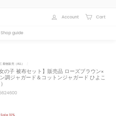
Account
Cart
Shop guide
三 着物販売（ALL）
/
 女の子 被布セット】販売品 ローズブラウン×
ラン調ジャガード＆コットンジャガード ひよこ
0）
5624600
¥31,499
Sale 10%