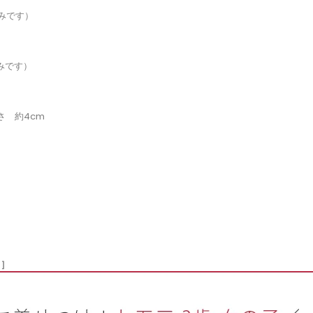
済みです）
みです）
さ 約4cm
 ］