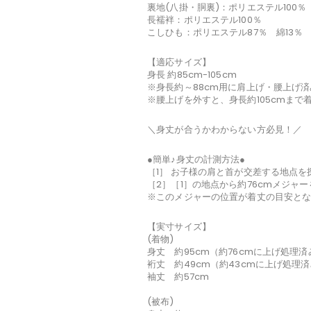
裏地(八掛・胴裏)：ポリエステル100％
長襦袢：ポリエステル100％
こしひも：ポリエステル87％ 綿13％
【適応サイズ】
身長 約85cm-105cm
※身長約～88cm用に肩上げ・腰上げ済
※腰上げを外すと、身長約105cmまで
＼身丈が合うかわからない方必見！／
●簡単♪身丈の計測方法●
［1］ お子様の肩と首が交差する地点を
［2］［1］の地点から約76cmメジャ
※このメジャーの位置が着丈の目安と
【実寸サイズ】
(着物)
身丈 約95cm（約76cmに上げ処理
裄丈 約49cm（約43cmに上げ処理
袖丈 約57cm
(被布)