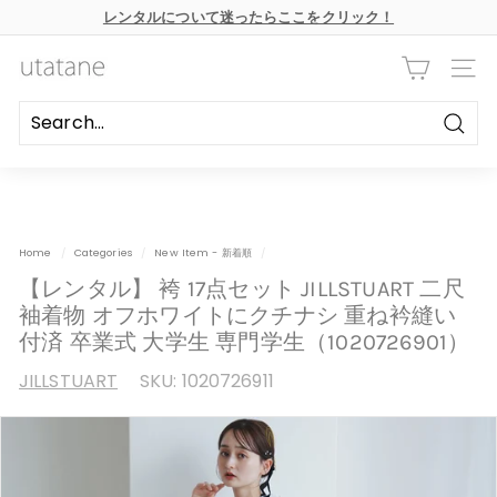
本
レンタルについて迷ったらここをクリック！
文
ス
へ
ラ
ス
u
イ
キ
ナビ
ド
ッ
t
シ
プ
ョ
a
ー
Searc
の
t
一
時
a
停
n
止
e
Home
/
Categories
/
New Item - 新着順
/
【レンタル】 袴 17点セット JILLSTUART 二尺
袖着物 オフホワイトにクチナシ 重ね衿縫い
付済 卒業式 大学生 専門学生（1020726901）
JILLSTUART
SKU:
1020726911