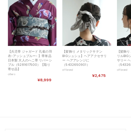
【兵児帯 ジャガード 孔雀の羽
【髪飾り メタリックサテン
【髪飾り
衣-アッシュブルー- 】帯単品
BIGシュシュ】ヘアアクセサリ
リルBI
日本製 大人のへこ帯 リバーシ
ー ヘアアレンジに
サリー 
ブル（5281617500）【取り
（5432650901）
（54326
寄せ品】
off brand
off brand
others
¥2,475
¥
¥8,999
¥
2
8
,
,
4
9
7
9
5
9