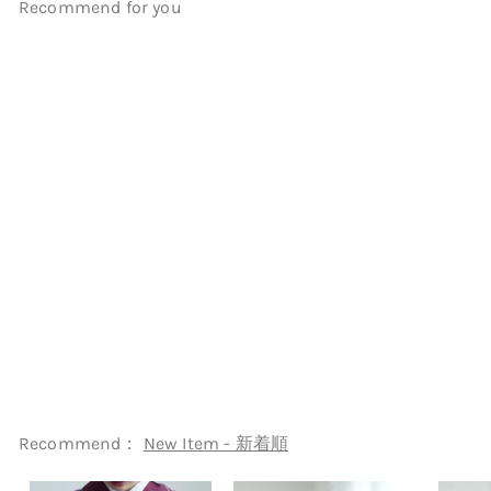
Recommend for you
【レンタル】 袴 17点セット
JILLSTUART 二尺袖着物 オフ
ホワイトにクチナシ 重ね衿縫
い付済 卒業式 大学生 専門学生
（1020726901）
JILLSTUART
¥39,999
¥
3
9
,
9
Recommend：
New Item - 新着順
9
9