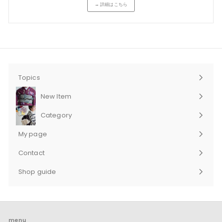
→ 詳細はこちら
Topics
New Item
Category
サ
ブ
My page
メ
ニ
Contact
ュ
サ
ー
ブ
Shop guide
を
メ
サ
展
ニ
ブ
開
ュ
メ
ー
ニ
を
ュ
展
ー
menu