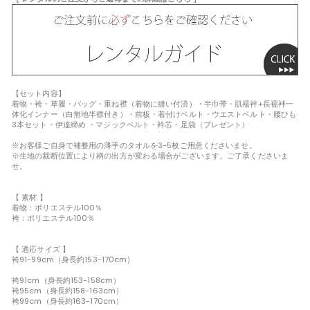
【セット内容】
着物・袴・草履・バッグ・重ね襟（着物に縫い付済）・半巾帯・肌襦袢+長襦袢一
体化インナー（白無地半襟付き）・前板・着付けベルト・ウエストベルト・腰ひも
3本セット・伊達締め ・マジックベルト・衿芯・足袋（プレゼント）
※お客様ご自身で補整用の薄手のタオルを3-5枚ご用意くださいませ。
※生地の裁断位置により柄の出方が変わる場合がございます。ご了承くださいま
せ。
【 素材 】
着物：ポリエステル100％
袴：ポリエステル100％
【 適応サイズ 】
袴91-99cm（身長約153-170cm）
袴91cm（身長約153-158cm）
袴95cm（身長約158-163cm）
袴99cm（身長約163-170cm）