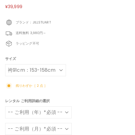
定
¥39,999
¥39,999
価
ブランド：JILLSTUART
送料無料 3,980円～
ラッピング不可
サイズ
残りわずか［ 2 点 ］
レンタル ご利用詳細の選択