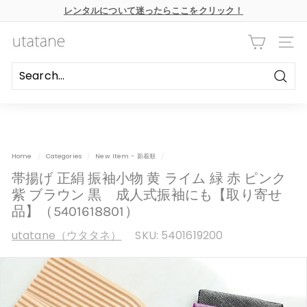
本
レンタルについて迷ったらここをクリック！
文
ス
へ
ラ
ス
u
イ
キ
ナビ
ド
ッ
t
シ
プ
ョ
a
ー
Searc
の
t
一
時
a
停
n
止
e
Home
/
Categories
/
New Item - 新着順
/
帯揚げ 正絹 振袖小物 黄 ライム 緑 赤 ピンク
紫 ブラウン 黒 成人式振袖にも【取り寄せ
品】（5401618801）
utatane（ウタタネ）
SKU:
5401619200