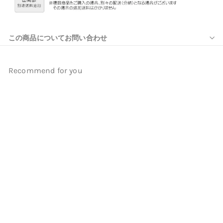
この商品についてお問い合わせ
Recommend for you
帯揚げ 正絹 振袖小物 黄 ライ
ム 緑 赤 ピンク 紫 ブラウン
黒 成人式振袖にも【取り寄
せ品】（5401618801）
utatane
¥12,999
¥