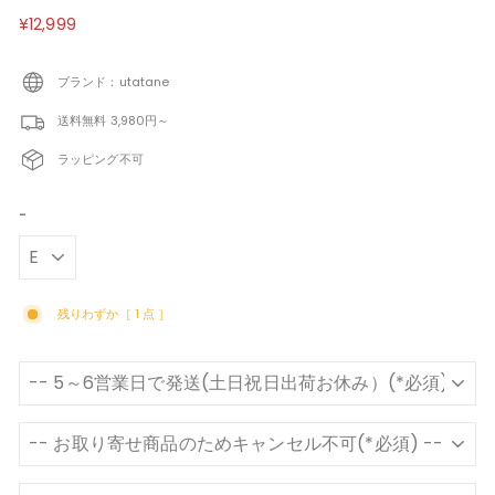
定
¥12,999
¥12,999
価
ブランド：utatane
送料無料 3,980円～
ラッピング不可
-
残りわずか［ 1 点 ］