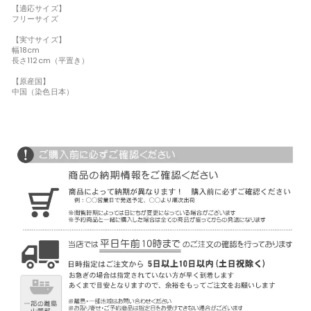
【適応サイズ】
フリーサイズ
【実寸サイズ】
幅18cm
長さ112cm（平置き）
【原産国】
中国（染色日本）