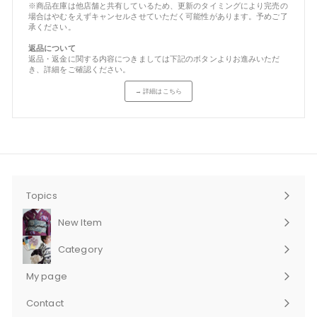
※商品在庫は他店舗と共有しているため、更新のタイミングにより完売の
場合はやむをえずキャンセルさせていただく可能性があります。予めご了
承ください。
返品について
返品・返金に関する内容につきましては下記のボタンよりお進みいただ
き、詳細をご確認ください。
→ 詳細はこちら
Topics
New Item
Category
サ
ブ
My page
メ
ニ
Contact
ュ
サ