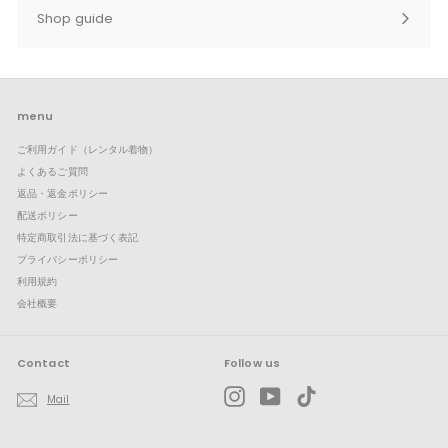
ー
ブ
Shop guide
を
メ
サ
展
ニ
ブ
開
ュ
メ
ー
ニ
を
ュ
展
ー
menu
開
を
ご利用ガイド（レンタル着物）
展
開
よくあるご質問
返品・返金ポリシー
配送ポリシー
特定商取引法に基づく表記
プライバシーポリシー
利用規約
会社概要
Contact
Follow us
Instagram
YouTube
TikTok
Mail