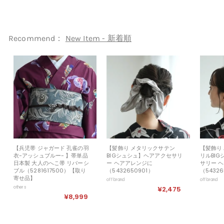
1
2
,
9
Recommend：
New Item - 新着順
9
9
【兵児帯 ジャガード 孔雀の羽
【髪飾り メタリックサテン
【髪飾り
衣-アッシュブルー- 】帯単品
BIGシュシュ】ヘアアクセサリ
リルBI
日本製 大人のへこ帯 リバーシ
ー ヘアアレンジに
サリー 
ブル（5281617500）【取り
（5432650901）
（54326
寄せ品】
off brand
off brand
others
¥2,475
¥
¥8,999
¥
2
8
,
,
4
9