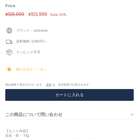
Price
定
¥129,999
¥129,999
セ
¥103,999
¥103,999
Sale 20%
価
ー
ル
価
ブランド：utatane
格
送料無料 3,980円～
ラッピング不可
残りわずか［ 1 点 ］
税込価格で表示されています。
送料
は、決済画面で計算されます。
カートに入れる
この商品について問い合わせ
【セット内容】
浴衣・帯・下駄