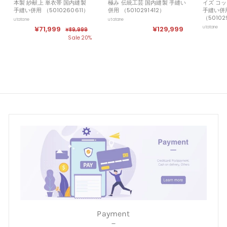
本製 紗献上 単衣帯 国内縫製
極み 伝統工芸 国内縫製 手縫い
イズ コッ
手縫い併用 （5010260611）
併用 （5010291412）
手縫い併
（50102
utatane
utatane
セ
¥71,999
¥
定
¥129,999
¥
utatane
¥89,999
¥
ー
価
8
7
1
Sale 20%
ル
9
1
2
,
価
,
9
9
格
9
9
,
9
9
9
9
9
9
Payment
－