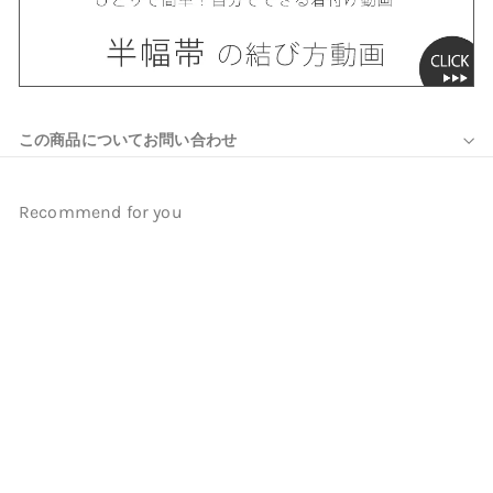
この商品についてお問い合わせ
Recommend for you
SALE
【utatane 京鹿の子絞り/有松
染め 浴衣3点セット ( ゆか
た・帯・下駄 ) 伝統工芸士・