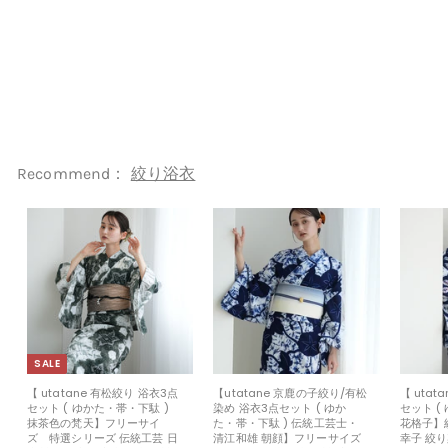
清江和雄 桔梗】フリーサイズ
極み 伝統工芸 日本製 国内縫製
手縫い併用 （5010291311）
utatane
セ
¥103,999
¥
定
¥129,999
¥
ー
価
1
1
Sale 20%
ル
2
0
9
価
3
,
格
9
,
9
9
9
Recommend：
絞り浴衣
9
9
SALE
【 utatane 有松絞り 浴衣3点
【utatane 京鹿の子絞り/有松
【 utat
セット ( ゆかた・帯・下駄 )
染め 浴衣3点セット ( ゆか
セット (
抹茶色の梵天】フリーサイ
た・帯・下駄 ) 伝統工芸士・
花格子】
ズ 特選シリーズ 伝統工芸 日
清江和雄 朝顔】フリーサイズ
幸子 絞り