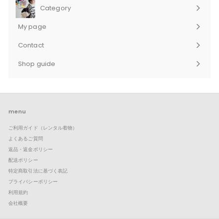
Category
サ
ブ
My page
メ
ニ
Contact
ュ
サ
ー
ブ
Shop guide
を
メ
サ
展
ニ
ブ
開
ュ
メ
ー
ニ
を
ュ
展
ー
menu
開
を
ご利用ガイド（レンタル着物）
展
開
よくあるご質問
返品・返金ポリシー
配送ポリシー
特定商取引法に基づく表記
プライバシーポリシー
利用規約
会社概要