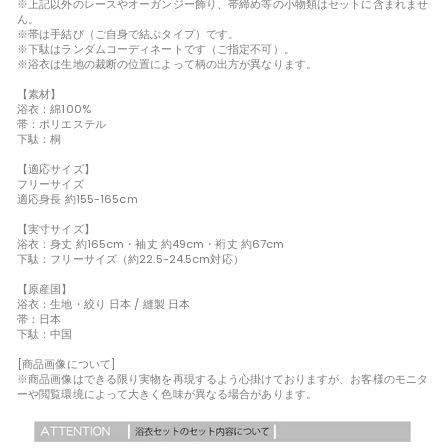
※上記以外のレースやオーガンジー飾り、帯締め等の小物類はセットに含まれませ
ん。
※帯は手結び（ご自身で結ぶタイプ）です。
※下駄はランダムコーディネートです（ご指定不可）。
※浴衣は生地の裁断の位置によって柄の出方が異なります。
【素材】
浴衣：綿100%
帯：ポリエステル
下駄：桐
【適応サイズ】
フリーサイズ
適応身長 約155-165cm
【実寸サイズ】
浴衣：身丈 約165cm・袖丈 約49cm・裄丈 約67cm
下駄：フリーサイズ（約22.5-24.5cm対応）
【原産国】
浴衣：生地・絞り 日本 / 縫製 日本
帯：日本
下駄：中国
[商品画像について]
※商品画像はできる限り実物を再現するよう心掛けておりますが、お客様のモニタ
ーや閲覧環境によって大きく色味が異なる場合があります。