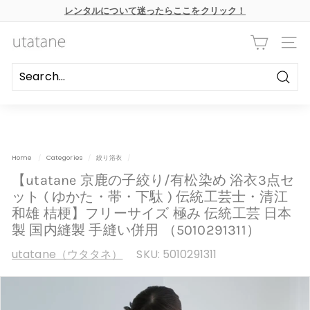
本
レンタルについて迷ったらここをクリック！
文
ス
へ
ラ
ス
u
イ
キ
ナビ
ド
ッ
t
シ
プ
ョ
a
ー
Searc
の
t
一
時
a
停
n
止
e
Home
/
Categories
/
絞り浴衣
/
【utatane 京鹿の子絞り/有松染め 浴衣3点セ
ット ( ゆかた・帯・下駄 ) 伝統工芸士・清江
和雄 桔梗】フリーサイズ 極み 伝統工芸 日本
製 国内縫製 手縫い併用 （5010291311）
utatane（ウタタネ）
SKU:
5010291311