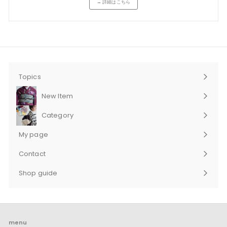
→ 詳細はこちら
Topics
New Item
Category
サ
ブ
My page
メ
ニ
Contact
ュ
サ
ー
ブ
Shop guide
を
メ
サ
展
ニ
ブ
開
ュ
メ
ー
ニ
を
ュ
展
ー
menu