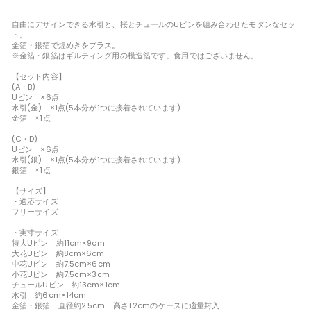
自由にデザインできる水引と、桜とチュールのUピンを組み合わせたモダンなセッ
ト。
金箔・銀箔で煌めきをプラス。
※金箔・銀箔はギルティング用の模造箔です。食用ではございません。
【セット内容】
(A・B)
Uピン ×6点
水引(金) ×1点(5本分が1つに接着されています)
金箔 ×1点
(C・D)
Uピン ×6点
水引(銀) ×1点(5本分が1つに接着されています)
銀箔 ×1点
【サイズ】
・適応サイズ
フリーサイズ
・実寸サイズ
特大Uピン 約11cm×9cm
大花Uピン 約8cm×6cm
中花Uピン 約7.5cm×6cm
小花Uピン 約7.5cm×3cm
チュールUピン 約13cm×1cm
水引 約6cm×14cm
金箔・銀箔 直径約2.5cm 高さ1.2cmのケースに適量封入