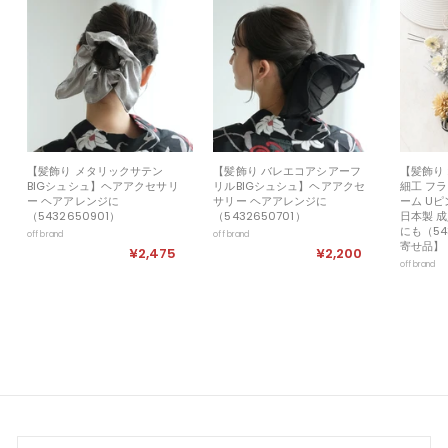
【髪飾り メタリックサテン
【髪飾り バレエコアシアーフ
【髪飾り
BIGシュシュ】ヘアアクセサリ
リルBIGシュシュ】ヘアアクセ
細工 フラ
ー ヘアアレンジに
サリー ヘアアレンジに
ーム U
（5432650901）
（5432650701）
日本製 
にも（54
off brand
off brand
寄せ品】
¥2,475
¥
¥2,200
¥
off brand
2
2
,
,
4
2
7
0
5
0