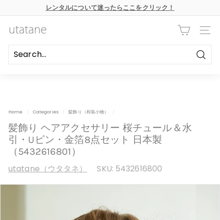
本
レンタルについて迷ったらここをクリック！
文
ス
へ
ラ
ス
u
イ
キ
ナビ
ド
ッ
t
シ
プ
ョ
a
ー
Searc
の
t
一
時
a
停
n
止
e
Home
/
Categories
/
髪飾り（和装小物）
/
髪飾り ヘアアクセサリー 桜チュール＆水
引・Uピン・金箔8点セット 日本製
（5432616801）
utatane（ウタタネ）
SKU:
5432616800