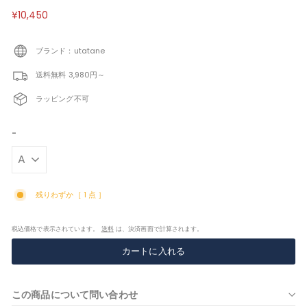
定
¥10,450
¥10,450
価
ブランド：utatane
送料無料 3,980円～
ラッピング不可
-
残りわずか［ 1 点 ］
税込価格で表示されています。
送料
は、決済画面で計算されます。
カートに入れる
この商品について問い合わせ