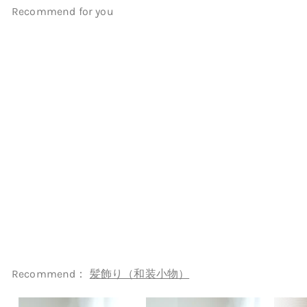
Recommend for you
髪飾り ヘアアクセサリー 桜チ
ュール＆水引・Uピン・金箔8
点セット 日本製
（5432616801）
utatane
¥10,450
¥
1
0
,
4
Recommend：
髪飾り（和装小物）
5
0