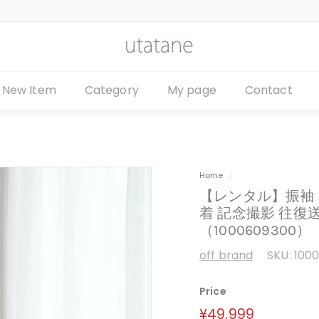
u
t
a
New Item
Category
My page
Contact
t
a
n
e
Home
/
【レンタル】振袖 
着 記念撮影 往復
（1000609300）
off brand
SKU:
100
Price
定
¥49,999
¥49,999