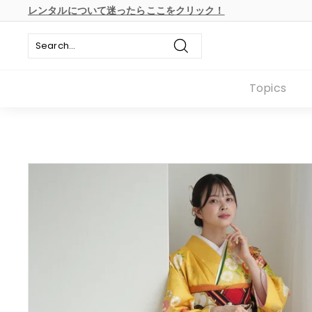
本
レンタルについて迷ったらここをクリック！
文
ス
へ
ラ
ス
イ
キ
Search
ド
ッ
シ
プ
Topics
ョ
ー
の
一
時
停
止