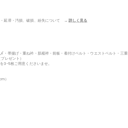
法・延滞・汚損、破損、紛失について →
詳しく見る
〆・帯揚げ・重ね衿・肌襦袢・前板・着付けベルト・ウエストベルト・三重
（プレゼント）
を3-5枚ご用意くださいませ。
cm）