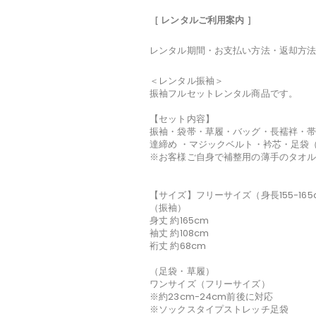
［ レンタルご利用案内 ］
レンタル期間・お支払い方法・返却方
＜レンタル振袖＞
振袖フルセットレンタル商品です。
【セット内容】
振袖・袋帯・草履・バッグ・長襦袢・帯
達締め ・マジックベルト・衿芯・足袋
※お客様ご自身で補整用の薄手のタオル
【サイズ】フリーサイズ（身長155-165
（振袖）
身丈 約165cm
袖丈 約108cm
裄丈 約68cm
（足袋・草履）
ワンサイズ（フリーサイズ）
※約23cm-24cm前後に対応
※ソックスタイプストレッチ足袋