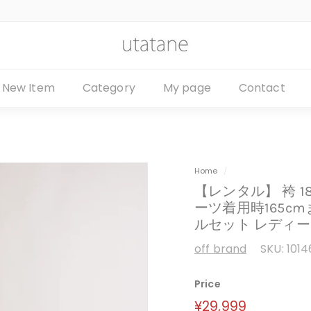
u
t
a
New Item
Category
My page
Contact
t
a
n
e
Home
/
【レンタル】 袴 18
ーツ着用時165cm
ルセット レディース 
off brand
SKU:
1014
Price
定
¥29,999
¥29,999