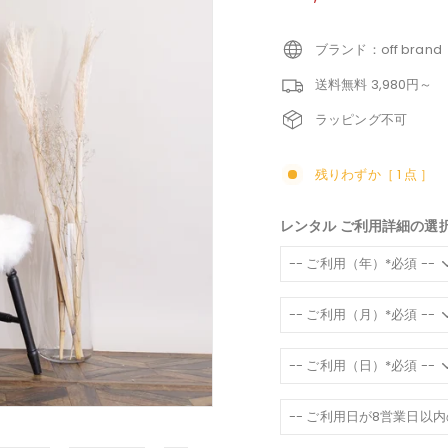
価
ブランド：off brand
送料無料 3,980円～
ラッピング不可
残りわずか［ 1 点 ］
レンタル ご利用詳細の選