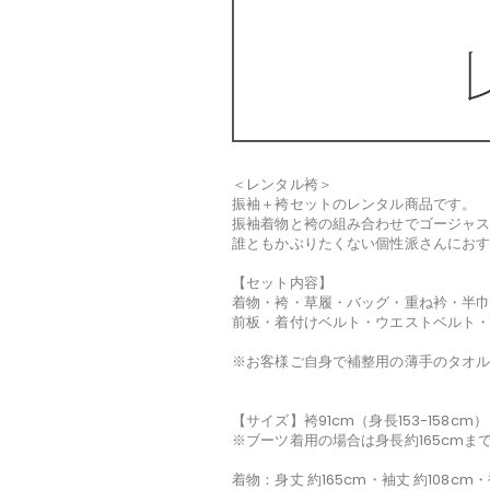
＜レンタル袴＞
振袖＋袴セットのレンタル商品です。
振袖着物と袴の組み合わせでゴージャ
誰ともかぶりたくない個性派さんにお
【セット内容】
着物・袴・草履・バッグ・重ね衿・半
前板・着付けベルト・ウエストベルト・
※お客様ご自身で補整用の薄手のタオル
【サイズ】袴91cm（身長153-158cm）
※ブーツ着用の場合は身長約165cmま
着物：身丈 約165cm・袖丈 約108cm・