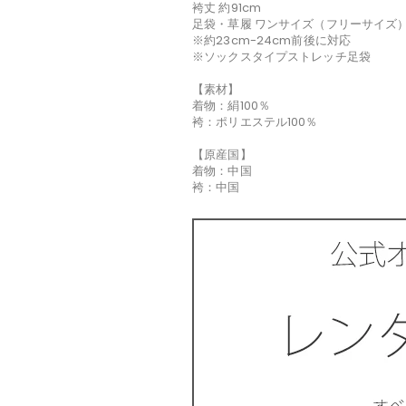
袴丈 約91cm
足袋・草履 ワンサイズ（フリーサイズ
※約23cm-24cm前後に対応
※ソックスタイプストレッチ足袋
【素材】
着物：絹100％
袴：ポリエステル100％
【原産国】
着物：中国
袴：中国