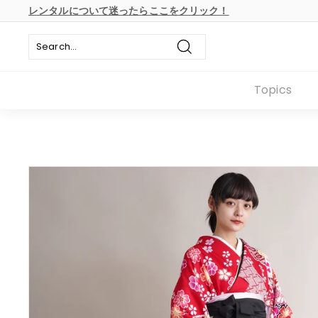
本
レンタルについて迷ったらここをクリック！
文
ス
へ
ラ
ス
イ
キ
Search
ド
ッ
シ
プ
Topics
ョ
ー
の
一
時
停
止