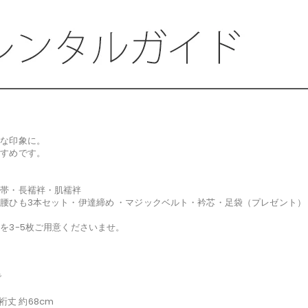
スな印象に。
すすめです。
巾帯・長襦袢・肌襦袢
腰ひも3本セット・伊達締め ・マジックベルト・衿芯・足袋（プレゼント）
を3-5枚ご用意くださいませ。
で
裄丈 約68cm