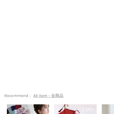
【レンタル】 袴 18点セット 訪
問着 袴91cm（身長153-
158cm） ブーツ着用時
165cmまで適応 正絹着物 卒
業式 教員 教職員 先生 フルセ
ット レディース 往復送料無料
（1042600911）
off brand
¥24,999
¥
2
4
,
9
Recommend：
All Item - 全商品
9
9