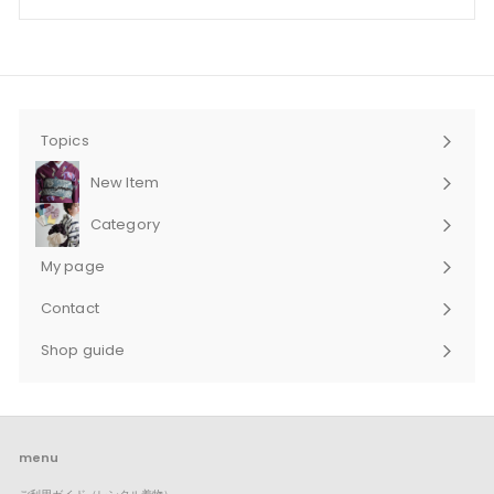
Topics
New Item
Category
サ
ブ
My page
メ
ニ
Contact
ュ
サ
ー
ブ
Shop guide
を
メ
サ
展
ニ
ブ
開
ュ
メ
ー
ニ
を
ュ
展
ー
menu
開
を