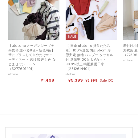
SALE
【utatane オーガンジープチ
【 日傘 utatane 折りたたみ
着付け小
兵児帯 選べる8色＋新色4色】
傘】100％遮光 3段 55cm 形
浴衣用 
帯にプラスして自分だけのコ
態安定 無地 バンブー タッセル
（77806
ーディネート 透け感 差し色 な
付 遮光率100％ UVカット
utatane
じませワントーン
99.9%以上 晴雨兼用日傘
（5277601401）
（2512614401）
utatane
utatane
¥1,499
¥
セ
¥5,399
¥
定
¥5,999
¥
Sale 10%
ー
価
5
1
5
ル
,
,
,
9
価
4
3
9
格
9
9
9
9
9