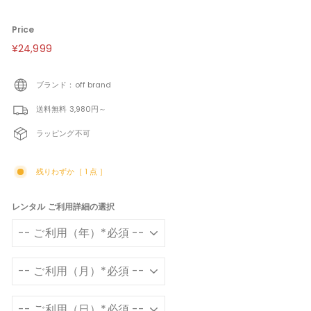
Price
定
¥24,999
¥24,999
価
ブランド：off brand
送料無料 3,980円～
ラッピング不可
残りわずか［ 1 点 ］
レンタル ご利用詳細の選択