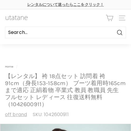
本
レンタルについて迷ったらここをクリック！
文
ス
へ
ラ
ス
u
イ
キ
ナビ
ド
ッ
t
シ
プ
ョ
a
ー
Searc
の
t
一
時
a
停
n
止
e
Home
/
【レンタル】 袴 18点セット 訪問着 袴
91cm（身長153-158cm） ブーツ着用時165cm
まで適応 正絹着物 卒業式 教員 教職員 先生
フルセット レディース 往復送料無料
（1042600911）
off brand
SKU:
1042600911