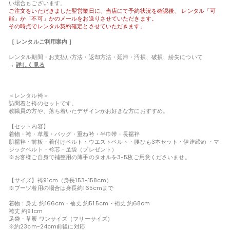
い場合もございます。
ご注文をいただきました翌営業日に、当店にて予約状況を確認後、 レンタル「可
能」か「不可」かのメールをお送りさせていただきます。
その時点でレンタル契約確定とさせていただきます。
［ レンタルご利用案内 ］
レンタル期間・お支払い方法・返却方法・延滞・汚損、破損、紛失について
→
詳しく見る
＜レンタル袴＞
訪問着と袴のセットです。
教職員の方や、落ち着いたデザインがお好きな方におすすめ。
【セット内容】
着物・袴・草履・バッグ・重ね衿・半巾帯・長襦袢
肌襦袢・前板・着付けベルト・ウエストベルト・腰ひも3本セット・伊達締め ・マ
ジックベルト・衿芯・足袋（プレゼント）
※お客様ご自身で補整用の薄手のタオルを3-5枚ご用意くださいませ。
【サイズ】袴91cm（身長153-158cm）
※ブーツ着用の場合は身長約165cmまで
着物：身丈 約166cm・袖丈 約51.5cm・裄丈 約68cm
袴丈 約91cm
足袋・草履 ワンサイズ（フリーサイズ）
※約23cm-24cm前後に対応