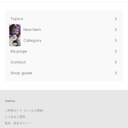
Topics
New Item
Category
サ
ブ
My page
メ
ニ
Contact
ュ
サ
ー
ブ
Shop guide
を
メ
サ
展
ニ
ブ
開
ュ
メ
ー
ニ
を
ュ
展
ー
menu
開
を
ご利用ガイド（レンタル着物）
展
開
よくあるご質問
返品・返金ポリシー