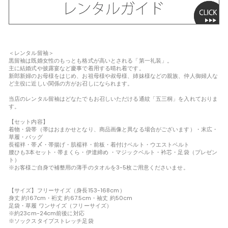
＜レンタル留袖＞
黒留袖は既婚女性のもっとも格式が高いとされる「第一礼装」。
主に結婚式や披露宴など慶事で着用する晴れ着です。
新郎新婦のお母様をはじめ、お祖母様や叔母様、姉妹様などの親族、仲人御婦人な
ど主役に近しい関係の方がお召しになられます。
当店のレンタル留袖はどなたでもお召しいただける通紋「五三桐」を入れておりま
す。
【セット内容】
着物・袋帯（帯はおまかせとなり、商品画像と異なる場合がございます）・末広・
草履・バッグ
長襦袢・帯〆・帯揚げ・肌襦袢・前板・着付けベルト・ウエストベルト
腰ひも3本セット・帯まくら・伊達締め ・マジックベルト・衿芯・足袋（プレゼン
ト）
※お客様ご自身で補整用の薄手のタオルを3-5枚ご用意くださいませ。
【サイズ】フリーサイズ（身長153-168cm）
身丈 約167cm・裄丈 約67.5cm・袖丈 約50cm
足袋・草履 ワンサイズ（フリーサイズ）
※約23cm-24cm前後に対応
※ソックスタイプストレッチ足袋