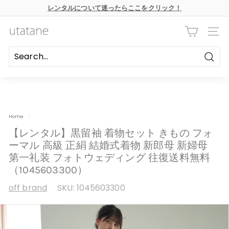
本
レンタルについて迷ったらここをクリック！
文
ス
へ
ラ
ス
u
イ
キ
ナビ
ド
ッ
t
シ
プ
ョ
a
ー
Searc
の
t
一
時
a
停
n
止
e
Home
/
【レンタル】黒留袖 着物セット きもの フォ
ーマル 高級 正絹 結婚式着物 新郎母 新婦母
第一礼装 フォトウェディング 往復送料無料
（1045603300）
off brand
SKU:
1045603300