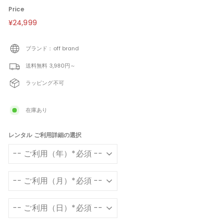
Price
定
¥24,999
¥24,999
価
ブランド：off brand
送料無料 3,980円～
ラッピング不可
在庫あり
レンタル ご利用詳細の選択