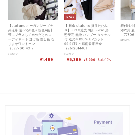
SALE
【utatane オーガンジープチ
【 日傘 utatane 折りたたみ
着付け小
兵児帯 選べる8色＋新色4色】
傘】100％遮光 3段 55cm 形
浴衣用 
帯にプラスして自分だけのコ
態安定 無地 バンブー タッセル
（77806
ーディネート 透け感 差し色 な
付 遮光率100％ UVカット
utatane
じませワントーン
99.9%以上 晴雨兼用日傘
（5277601401）
（2512614401）
utatane
utatane
¥1,499
¥
セ
¥5,399
¥
定
¥5,999
¥
Sale 10%
ー
価
5
1
5
ル
,
,
,
9
価
4
3
9
格
9
9
9
9
9