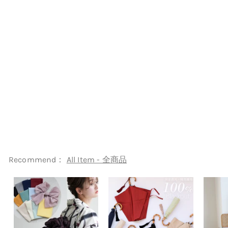
【レンタル】黒留袖 着物セッ
ト きもの フォーマル 高級 正
絹 結婚式着物 新郎母 新婦母
第一礼装 フォトウェディング
往復送料無料
（1045603300）
off brand
¥24,999
¥
2
4
,
9
Recommend：
All Item - 全商品
9
9