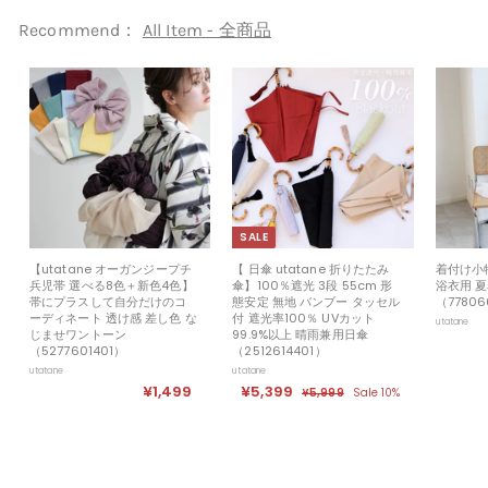
,
9
Recommend：
All Item - 全商品
9
9
SALE
【utatane オーガンジープチ
【 日傘 utatane 折りたたみ
着付け小
兵児帯 選べる8色＋新色4色】
傘】100％遮光 3段 55cm 形
浴衣用 
帯にプラスして自分だけのコ
態安定 無地 バンブー タッセル
（77806
ーディネート 透け感 差し色 な
付 遮光率100％ UVカット
utatane
じませワントーン
99.9%以上 晴雨兼用日傘
（5277601401）
（2512614401）
utatane
utatane
¥1,499
¥
セ
¥5,399
¥
定
¥5,999
¥
Sale 10%
ー
価
5
1
5
ル
,
,
,
9
価
4
3
9
格
9
9
9