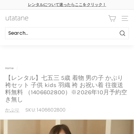
本
レンタルについて迷ったらここをクリック！
文
ス
へ
ラ
ス
u
イ
キ
ナビ
ド
ッ
t
シ
プ
ョ
a
ー
Searc
の
t
一
時
a
停
n
止
e
Home
/
【レンタル】七五三 5歳 着物 男の子 かぷり
袴セット 子供 kids 羽織 袴 お祝い着 往復送
料無料 （1406602800）※2026年10月予約空
き無し
かぷり
SKU:
1406602800