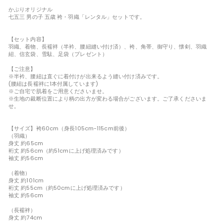
かぷりオリジナル
七五三 男の子 五歳 袴・羽織「レンタル」セットです。
【セット内容】
羽織、着物、長襦袢（半衿、腰紐縫い付け済）、袴、角帯、御守り、懐剣、羽織
紐、信玄袋、雪駄、足袋（プレゼント）
【ご注意】
※半衿、腰紐は直ぐに着付けが出来るよう縫い付け済みです。
(腰紐は長襦袢に1本付属しています)
※ご自宅で肌着をご用意くださいませ。
※生地の裁断位置により柄の出方が変わる場合がございます。ご了承くださいま
せ。
【サイズ】袴60cm（身長105cm-115cm前後）
（羽織）
身丈 約65cm
裄丈 約56cm（約51cmに上げ処理済みです）
袖丈 約56cm
（着物）
身丈 約101cm
裄丈 約55cm（約50cmに上げ処理済みです）
袖丈 約56cm
（長襦袢）
身丈 約74cm