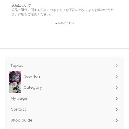
返品について
返品・返金に関する内容につきましては下記のボタンよりお進みいただ
き、詳細をご確認ください。
→ 詳細はこちら
Topics
New Item
Category
サ
ブ
My page
メ
ニ
Contact
ュ
サ
ー
ブ
Shop guide
を
メ
サ
展
ニ
ブ