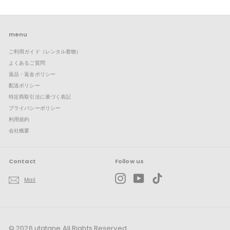
開
ュ
メ
ー
ニ
を
ュ
展
ー
menu
開
を
ご利用ガイド（レンタル着物）
展
開
よくあるご質問
返品・返金ポリシー
配送ポリシー
特定商取引法に基づく表記
プライバシーポリシー
利用規約
会社概要
Contact
Follow us
Instagram
YouTube
TikTok
Mail
© 2026 utatane All Rights Reserved.