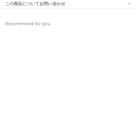
この商品についてお問い合わせ
Recommend for you
【レンタル】七五三 5歳 着物
男の子 かぷり 袴セット 子供
kids 羽織 袴 お祝い着 往復送
料無料 （1406602800）
※2026年10月予約空き無し
かぷり
¥19,999
¥
1
9