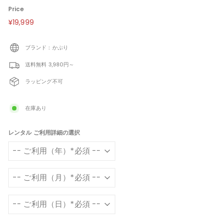
Price
定
¥19,999
¥19,999
価
ブランド：かぷり
送料無料 3,980円～
ラッピング不可
在庫あり
レンタル ご利用詳細の選択