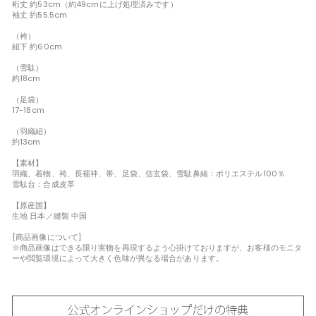
裄丈 約53cm（約49cmに上げ処理済みです）
袖丈 約55.5cm
（袴）
紐下 約60cm
（雪駄）
約18cm
（足袋）
17-18cm
（羽織紐）
約13cm
【素材】
羽織、着物、袴、長襦袢、帯、足袋、信玄袋、雪駄鼻緒：ポリエステル100％
雪駄台：合成皮革
【原産国】
生地 日本／縫製 中国
[商品画像について]
※商品画像はできる限り実物を再現するよう心掛けておりますが、お客様のモニタ
ーや閲覧環境によって大きく色味が異なる場合があります。